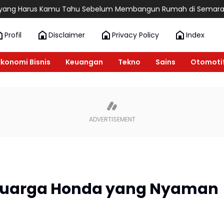
rus Kamu Tahu Sebelum Membangun Rumah di Semarang
6 Reko
Profil
Disclaimer
Privacy Policy
Index
Ekonomi Bisnis
Keuangan
Tekno
Sains
Otomoti
eluarga Honda yang Nyaman