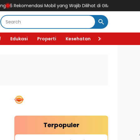
mendasi Mobil yang Wajib Dilihat di GIIAS 2026, Ada Mobil Listrik 
f
Edukasi
Properti
Kesehatan
Kecantikan
F
Terpopuler