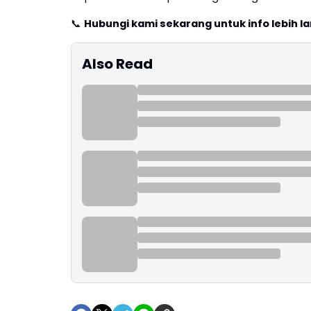
📞
Hubungi kami sekarang untuk info lebih la
Also Read