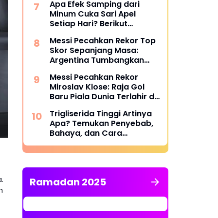
Apa Efek Samping dari
Minum Cuka Sari Apel
Setiap Hari? Berikut
Penjelasannya
Messi Pecahkan Rekor Top
Skor Sepanjang Masa:
Argentina Tumbangkan
Austria 2-0 di Piala Dunia
Messi Pecahkan Rekor
2026
Miroslav Klose: Raja Gol
Baru Piala Dunia Terlahir di
Dallas
Trigliserida Tinggi Artinya
Apa? Temukan Penyebab,
Bahaya, dan Cara
Mengatasinya
.
Ramadan 2025
n