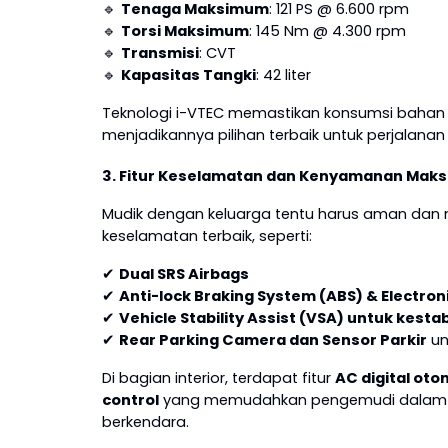
🔹
Tenaga Maksimum
: 121 PS @ 6.600 rpm
🔹
Torsi Maksimum
: 145 Nm @ 4.300 rpm
🔹
Transmisi
: CVT
🔹
Kapasitas Tangki
: 42 liter
Teknologi i-VTEC memastikan konsumsi bahan 
menjadikannya pilihan terbaik untuk perjalana
3. Fitur Keselamatan dan Kenyamanan Maks
Mudik dengan keluarga tentu harus aman dan n
keselamatan terbaik, seperti:
✔
Dual SRS Airbags
✔
Anti-lock Braking System (ABS) & Electroni
✔
Vehicle Stability Assist (VSA) untuk kest
✔
Rear Parking Camera dan Sensor Parkir
un
Di bagian interior, terdapat fitur
AC digital oto
control
yang memudahkan pengemudi dalam me
berkendara.