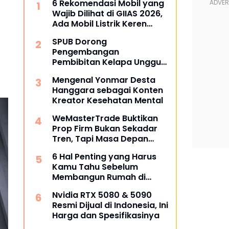
6 Rekomendasi Mobil yang
Wajib Dilihat di GIIAS 2026,
Ada Mobil Listrik Keren
untuk Aktivitas Perkotaan
SPUB Dorong
Pengembangan
Pembibitan Kelapa Unggul
di Desa Gunung Gede
Mengenal Yonmar Desta
Hanggara sebagai Konten
Kreator Kesehatan Mental
WeMasterTrade Buktikan
Prop Firm Bukan Sekadar
Tren, Tapi Masa Depan
Trading
6 Hal Penting yang Harus
Kamu Tahu Sebelum
Membangun Rumah di
Semarang
Nvidia RTX 5080 & 5090
Resmi Dijual di Indonesia, Ini
Harga dan Spesifikasinya