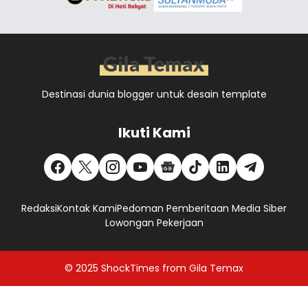
Destinasi dunia blogger untuk desain template
Ikuti Kami
Redaksi
Kontak Kami
Pedoman Pemberitaan Media Siber
Lowongan Pekerjaan
© 2025
ShockTimes
from
Gila Temax