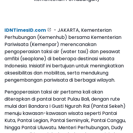
IDNTimesID.com
- JAKARTA, Kementerian
Perhubungan (Kemenhub) bersama Kementerian
Pariwisata (Kemenpar) merencanakan
pengoperasian taksi air (water taxi) dan pesawat
amfibi (seaplane) di beberapa destinasi wisata
Indonesia. Inisiatif ini bertujuan untuk meningkatkan
aksesibilitas dan mobilitas, serta mendukung
pengembangan pariwisata di berbagai wilayah.
Pengoperasian taksi air pertama kali akan
diterapkan di pantai barat Pulau Bali, dengan rute
mulai dari Bandara I Gusti Ngurah Rai (Pantai Sekeh)
menuju kawasan-kawasan wisata seperti Pantai
Kuta, Pantai Legian, Pantai Seminyak, Pantai Canggu,
hingga Pantai Uluwatu. Menteri Perhubungan, Dudy