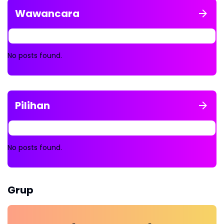
Wawancara
No posts found.
Pilihan
No posts found.
Grup