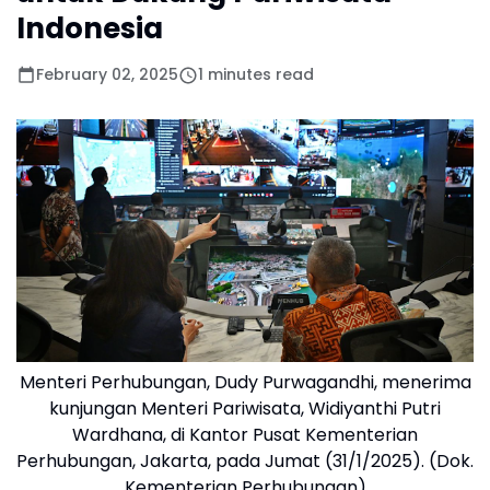
Indonesia
February 02, 2025
1 minutes read
Menteri Perhubungan, Dudy Purwagandhi, menerima
kunjungan Menteri Pariwisata, Widiyanthi Putri
Wardhana, di Kantor Pusat Kementerian
Perhubungan, Jakarta, pada Jumat (31/1/2025). (Dok.
Kementerian Perhubungan)