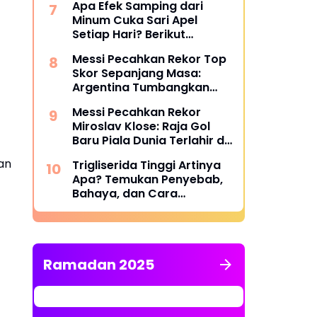
Apa Efek Samping dari
Minum Cuka Sari Apel
Setiap Hari? Berikut
Penjelasannya
Messi Pecahkan Rekor Top
Skor Sepanjang Masa:
Argentina Tumbangkan
Austria 2-0 di Piala Dunia
Messi Pecahkan Rekor
2026
Miroslav Klose: Raja Gol
Baru Piala Dunia Terlahir di
Dallas
an
Trigliserida Tinggi Artinya
Apa? Temukan Penyebab,
Bahaya, dan Cara
Mengatasinya
Ramadan 2025