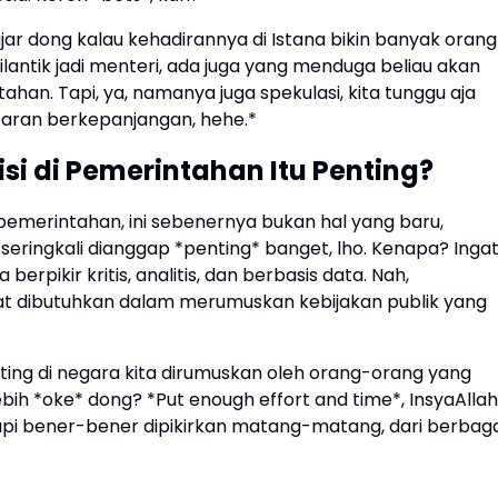
jar dong kalau kehadirannya di Istana bikin banyak orang
ilantik jadi menteri, ada juga yang menduga beliau akan
ahan. Tapi, ya, namanya juga spekulasi, kita tunggu aja
aran berkepanjangan, hehe.*
i di Pemerintahan Itu Penting?
merintahan, ini sebenernya bukan hal yang baru,
seringkali dianggap *penting* banget, lho. Kenapa? Ingat
erpikir kritis, analitis, dan berbasis data. Nah,
 dibutuhkan dalam merumuskan kebijakan publik yang
nting di negara kita dirumuskan oleh orang-orang yang
ebih *oke* dong? *Put enough effort and time*, InsyaAllah
tapi bener-bener dipikirkan matang-matang, dari berbaga