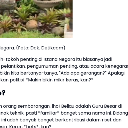
a Negara. (Foto: Dok. Detikcom)
h-tokoh penting di Istana Negara itu biasanya jadi
u pelantikan, pengumuman penting, atau acara kenegara
as bikin kita bertanya-tanya, "Ada apa gerangan?" Apalagi
kan politisi. *Makin bikin mikir keras, kan?*
o?
an orang sembarangan, lho! Beliau adalah Guru Besar di
anak teknik, pasti *familiar* banget sama nama ini. Bidang
au ini udah banyak banget berkontribusi dalam riset dan
ia. Keren *bets*, kan?