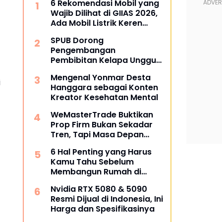
6 Rekomendasi Mobil yang
Wajib Dilihat di GIIAS 2026,
Ada Mobil Listrik Keren
untuk Aktivitas Perkotaan
SPUB Dorong
Pengembangan
Pembibitan Kelapa Unggul
di Desa Gunung Gede
Mengenal Yonmar Desta
i
Hanggara sebagai Konten
Kreator Kesehatan Mental
WeMasterTrade Buktikan
Prop Firm Bukan Sekadar
Tren, Tapi Masa Depan
Trading
6 Hal Penting yang Harus
Kamu Tahu Sebelum
Membangun Rumah di
Semarang
Nvidia RTX 5080 & 5090
Resmi Dijual di Indonesia, Ini
Harga dan Spesifikasinya