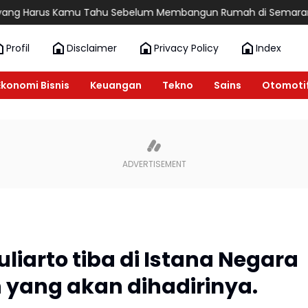
rus Kamu Tahu Sebelum Membangun Rumah di Semarang
6 Reko
Profil
Disclaimer
Privacy Policy
Index
Ekonomi Bisnis
Keuangan
Tekno
Sains
Otomoti
uliarto tiba di Istana Negara
 yang akan dihadirinya.