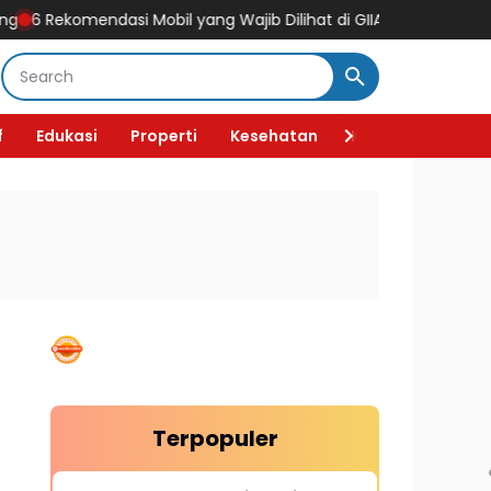
mendasi Mobil yang Wajib Dilihat di GIIAS 2026, Ada Mobil Listrik
f
Edukasi
Properti
Kesehatan
Kecantikan
F
Terpopuler