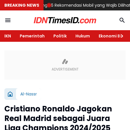
mah di Semarang
BREAKING NEWS
6 Rekomendasi Mobil yang Wajib Dilihat di GIIA
IKN
Pemerintah
Politik
Hukum
Ekonomi Bisnis
Al-Nassr
Cristiano Ronaldo Jagokan
Real Madrid sebagai Juara
Liga Champions 2024/2025