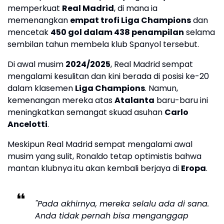
memperkuat
Real Madrid
, di mana ia
memenangkan
empat trofi Liga Champions
dan
mencetak
450 gol dalam 438 penampilan
selama
sembilan tahun membela klub Spanyol tersebut.
Di awal musim
2024/2025
, Real Madrid sempat
mengalami kesulitan dan kini berada di posisi ke-20
dalam klasemen
Liga Champions
. Namun,
kemenangan mereka atas
Atalanta
baru-baru ini
meningkatkan semangat skuad asuhan
Carlo
Ancelotti
.
Meskipun Real Madrid sempat mengalami awal
musim yang sulit, Ronaldo tetap optimistis bahwa
mantan klubnya itu akan kembali berjaya di
Eropa
.
"Pada akhirnya, mereka selalu ada di sana.
Anda tidak pernah bisa menganggap