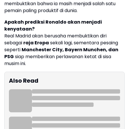
membuktikan bahwa ia masih menjadi salah satu
pemain paling produktif di dunia.
Apakah prediksi Ronaldo akan menjadi
kenyataan?
Real Madrid akan berusaha membuktikan diri
sebagai
raja Eropa
sekali lagi, sementara pesaing
seperti
Manchester City, Bayern Munchen, dan
PSG
siap memberikan perlawanan ketat di sisa
musim ini.
Also Read