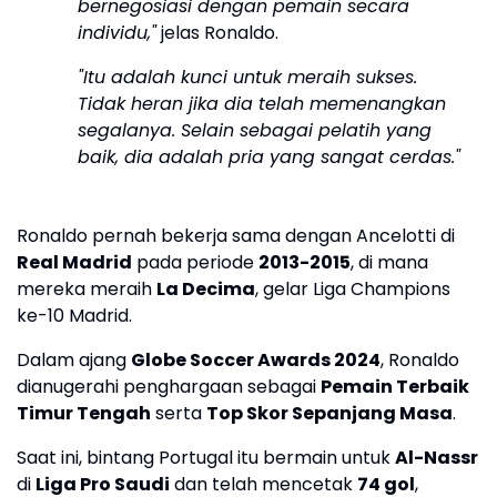
bernegosiasi dengan pemain secara
individu,"
jelas Ronaldo.
"Itu adalah kunci untuk meraih sukses.
Tidak heran jika dia telah memenangkan
segalanya. Selain sebagai pelatih yang
baik, dia adalah pria yang sangat cerdas."
Ronaldo pernah bekerja sama dengan Ancelotti di
Real Madrid
pada periode
2013-2015
, di mana
mereka meraih
La Decima
, gelar Liga Champions
ke-10 Madrid.
Dalam ajang
Globe Soccer Awards 2024
, Ronaldo
dianugerahi penghargaan sebagai
Pemain Terbaik
Timur Tengah
serta
Top Skor Sepanjang Masa
.
Saat ini, bintang Portugal itu bermain untuk
Al-Nassr
di
Liga Pro Saudi
dan telah mencetak
74 gol
,