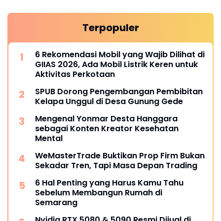
Terpopuler
6 Rekomendasi Mobil yang Wajib Dilihat di
GIIAS 2026, Ada Mobil Listrik Keren untuk
Aktivitas Perkotaan
SPUB Dorong Pengembangan Pembibitan
Kelapa Unggul di Desa Gunung Gede
Mengenal Yonmar Desta Hanggara
sebagai Konten Kreator Kesehatan
Mental
WeMasterTrade Buktikan Prop Firm Bukan
Sekadar Tren, Tapi Masa Depan Trading
6 Hal Penting yang Harus Kamu Tahu
Sebelum Membangun Rumah di
Semarang
Nvidia RTX 5080 & 5090 Resmi Dijual di