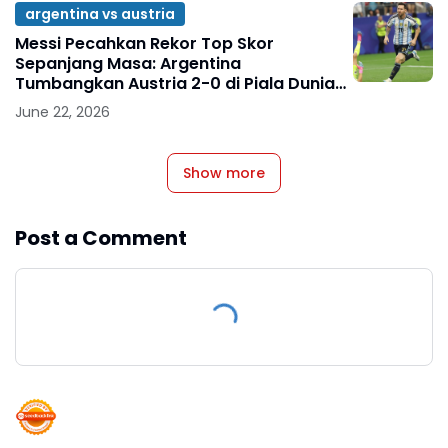
argentina vs austria
Messi Pecahkan Rekor Top Skor
Sepanjang Masa: Argentina
Tumbangkan Austria 2-0 di Piala Dunia
2026
June 22, 2026
Show more
Post a Comment