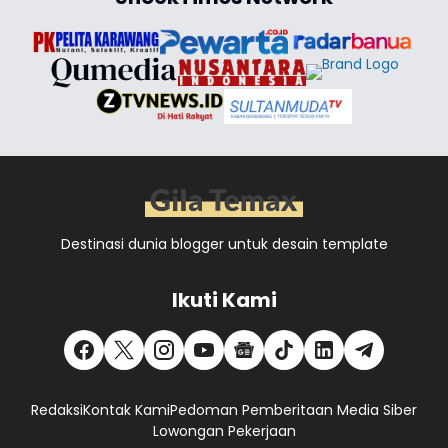
Destinasi dunia blogger untuk desain template
Ikuti Kami
Redaksi
Kontak Kami
Pedoman Pemberitaan Media Siber
Lowongan Pekerjaan